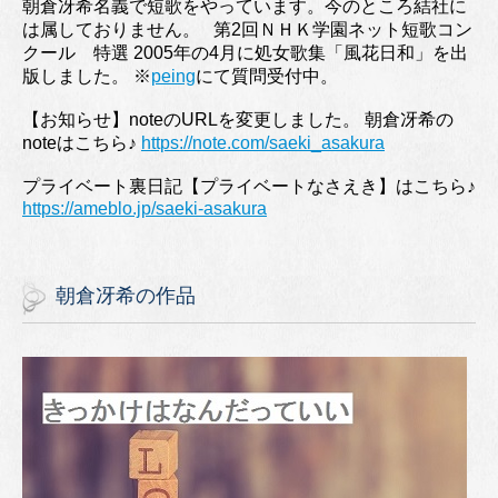
朝倉冴希名義で短歌をやっています。今のところ結社に
は属しておりません。 第2回ＮＨＫ学園ネット短歌コン
クール 特選 2005年の4月に処女歌集「風花日和」を出
版しました。 ※
peing
にて質問受付中。
【お知らせ】noteのURLを変更しました。 朝倉冴希の
noteはこちら♪
https://note.com/saeki_asakura
プライベート裏日記【プライベートなさえき】はこちら♪
https://ameblo.jp/saeki-asakura
朝倉冴希の作品