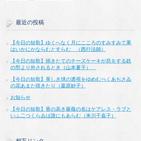
最近の投稿
【今日の短歌】ゆくへなく月にこころのすみすみて果
はいかにかならむとすらむ （西行法師）
【今日の短歌】焼きたてのチーズケーキが息をする鉄
の型より外されるとき（山本夏子）
【今日の短歌】美しき球の透視をゆめむべくあぢさゐ
の花あまた咲きたり（葛原妙子）
お知らせ
【今日の短歌】香の高き薔薇の名はケアレス・ラブと
いふ二つくらゐは誰にもあらむ（米川千嘉子）