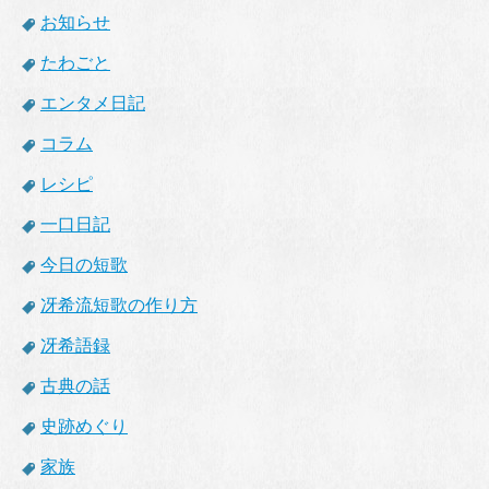
お知らせ
たわごと
エンタメ日記
コラム
レシピ
一口日記
今日の短歌
冴希流短歌の作り方
冴希語録
古典の話
史跡めぐり
家族