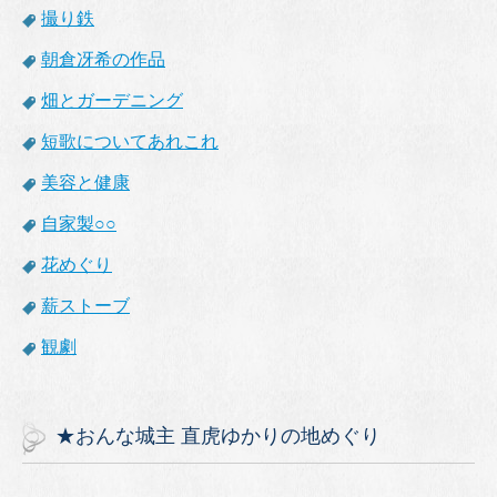
撮り鉄
朝倉冴希の作品
畑とガーデニング
短歌についてあれこれ
美容と健康
自家製○○
花めぐり
薪ストーブ
観劇
★おんな城主 直虎ゆかりの地めぐり