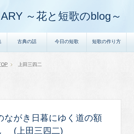
ARY ～花と短歌のblog～
集
古典の話
今日の短歌
短歌の作り方
TOP
上田三四二
のながき日暮にゆく道の額
し (上田三四二)