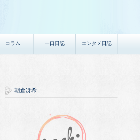
コラム
一口日記
エンタメ日記
朝倉冴希