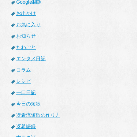
Google翻訳
お出かけ
お気に入り
お知らせ
たわごと
エンタメ日記
コラム
レシピ
一口日記
今日の短歌
冴希流短歌の作り方
冴希語録