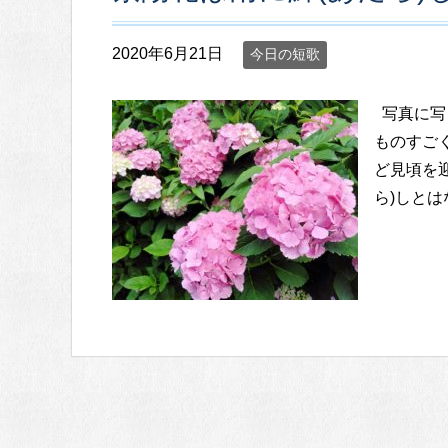
2020年6月21日
今日の短歌
写真に写
ものすご
ど見頃を
ら)しとは