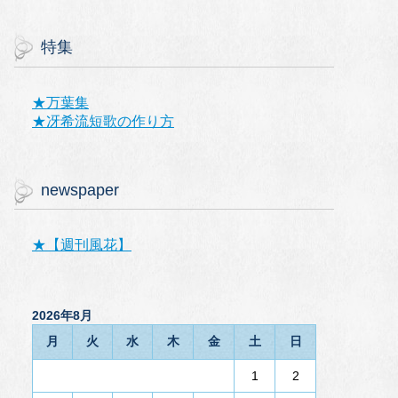
特集
★万葉集
★冴希流短歌の作り方
newspaper
★【週刊風花】
2026年8月
月
火
水
木
金
土
日
1
2