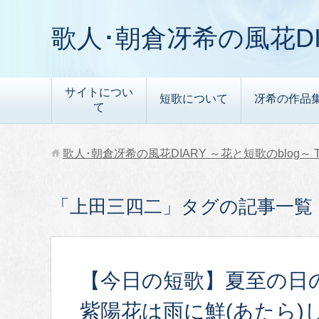
歌人･朝倉冴希の風花DI
サイトについ
短歌について
冴希の作品
て
歌人･朝倉冴希の風花DIARY ～花と短歌のblog～
「上田三四二」タグの記事一覧
【今日の短歌】夏至の日
紫陽花は雨に鮮(あたら)