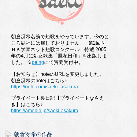
朝倉冴希名義で短歌をやっています。今のと
ころ結社には属しておりません。 第2回Ｎ
ＨＫ学園ネット短歌コンクール 特選 2005
年の4月に処女歌集「風花日和」を出版しま
した。 ※
peing
にて質問受付中。
【お知らせ】noteのURLを変更しました。
朝倉冴希のnoteはこちら♪
https://note.com/saeki_asakura
プライベート裏日記【プライベートなさえ
き】はこちら♪
https://ameblo.jp/saeki-asakura
朝倉冴希の作品