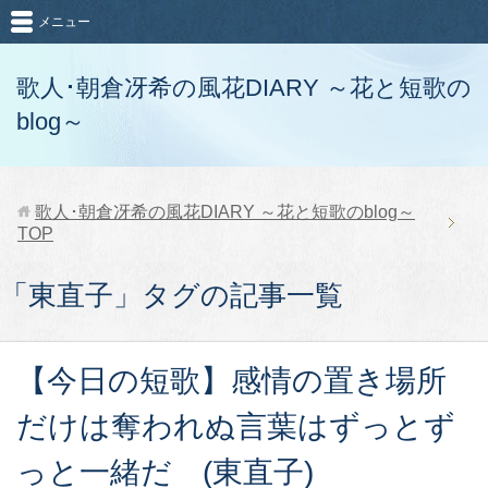
メニュー
歌人･朝倉冴希の風花DIARY ～花と短歌の
blog～
歌人･朝倉冴希の風花DIARY ～花と短歌のblog～
TOP
「東直子」タグの記事一覧
【今日の短歌】感情の置き場所
だけは奪われぬ言葉はずっとず
っと一緒だ (東直子)