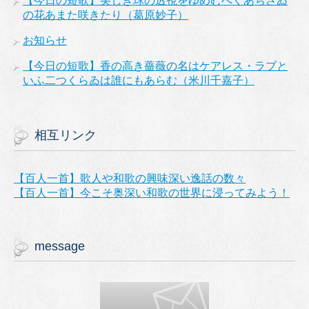
【今日の短歌】美しき球の透視をゆめむべくあぢさゐ
の花あまた咲きたり（葛原妙子）
お知らせ
【今日の短歌】香の高き薔薇の名はケアレス・ラブと
いふ二つくらゐは誰にもあらむ（米川千嘉子）
相互リンク
【百人一首】歌人や和歌の興味深い逸話の数々
【百人一首】今こそ奥深い和歌の世界に浸ってみよう！
message