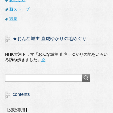
薪ストーブ
観劇
★おんな城主 直虎ゆかりの地めぐり
NHK大河ドラマ「おんな城主 直虎」ゆかりの地をいろい
ろ訪ね歩きました。
☆
contents
【短歌専用】