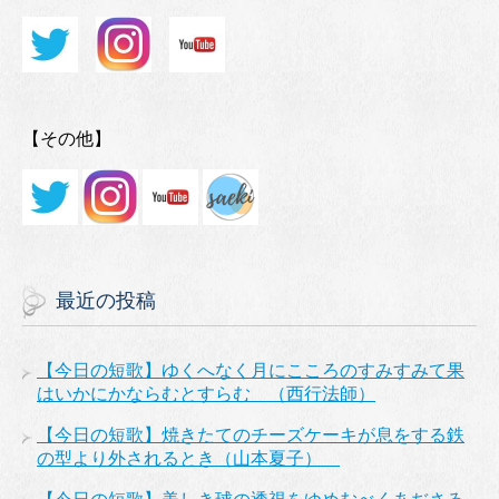
【その他】
最近の投稿
【今日の短歌】ゆくへなく月にこころのすみすみて果
はいかにかならむとすらむ （西行法師）
【今日の短歌】焼きたてのチーズケーキが息をする鉄
の型より外されるとき（山本夏子）