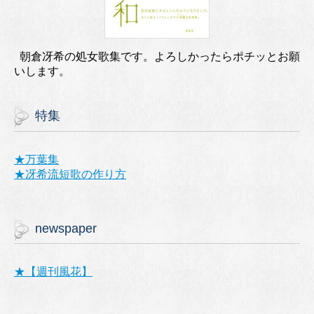
朝倉冴希の処女歌集です。よろしかったらポチッとお願
いします。
特集
★万葉集
★冴希流短歌の作り方
newspaper
★【週刊風花】