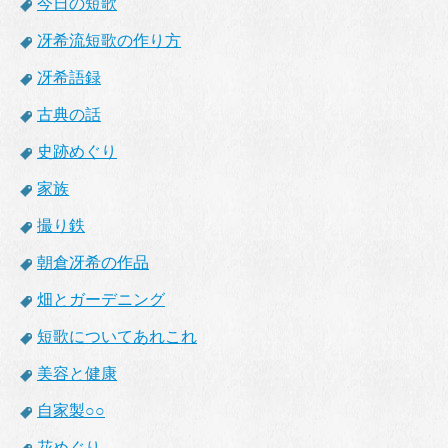
今日の短歌
冴希流短歌の作り方
冴希語録
古典の話
史跡めぐり
家族
撮り鉄
朝倉冴希の作品
畑とガーデニング
短歌についてあれこれ
美容と健康
自家製○○
花めぐり