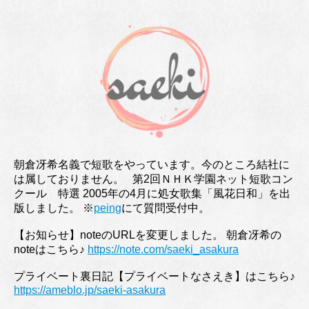
朝倉冴希名義で短歌をやっています。今のところ結社に
は属しておりません。 第2回ＮＨＫ学園ネット短歌コン
クール 特選 2005年の4月に処女歌集「風花日和」を出
版しました。 ※
peing
にて質問受付中。
【お知らせ】noteのURLを変更しました。 朝倉冴希の
noteはこちら♪
https://note.com/saeki_asakura
プライベート裏日記【プライベートなさえき】はこちら♪
https://ameblo.jp/saeki-asakura