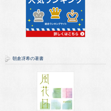
朝倉冴希の著書