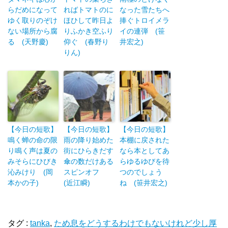
らだめになって
ればトマトのに
なった雪たちへ
ゆく取りのぞけ
ほひして昨日よ
捧ぐトロイメラ
ない場所から腐
りふかき空ふり
イの連弾 (笹
る (天野慶)
仰ぐ (春野り
井宏之)
りん)
【今日の短歌】
【今日の短歌】
【今日の短歌】
鳴く蝉の命の限
雨の降り始めた
本棚に戻された
り鳴く声は夏の
街にひらきだす
なら本としてあ
みそらにひびき
傘の数だけある
らゆるゆびを待
沁みけり (岡
スピンオフ
つのでしょう
本かの子)
(近江瞬)
ね (笹井宏之)
タグ :
tanka
,
ため息をどうするわけでもないけれど少し厚