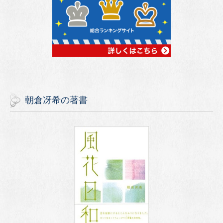
朝倉冴希の著書