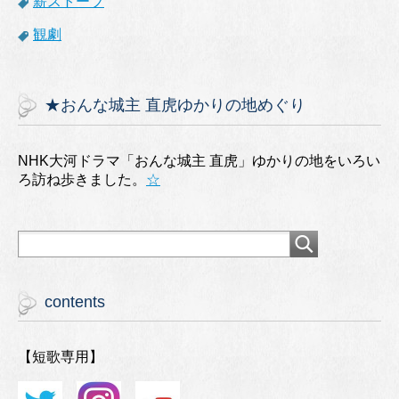
薪ストーブ
観劇
★おんな城主 直虎ゆかりの地めぐり
NHK大河ドラマ「おんな城主 直虎」ゆかりの地をいろい
ろ訪ね歩きました。
☆
contents
【短歌専用】