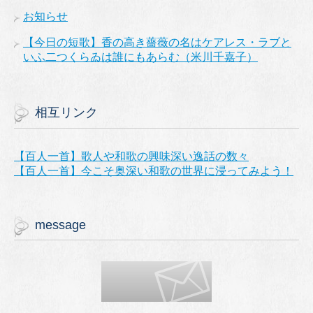
お知らせ
【今日の短歌】香の高き薔薇の名はケアレス・ラブと
いふ二つくらゐは誰にもあらむ（米川千嘉子）
相互リンク
【百人一首】歌人や和歌の興味深い逸話の数々
【百人一首】今こそ奥深い和歌の世界に浸ってみよう！
message