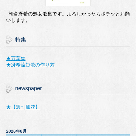
朝倉冴希の処女歌集です。よろしかったらポチッとお願
いします。
特集
★万葉集
★冴希流短歌の作り方
newspaper
★【週刊風花】
2026年8月