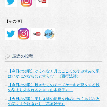
【その他】
最近の投稿
【今日の短歌】ゆくへなく月にこころのすみすみて果
はいかにかならむとすらむ （西行法師）
【今日の短歌】焼きたてのチーズケーキが息をする鉄
の型より外されるとき（山本夏子）
【今日の短歌】美しき球の透視をゆめむべくあぢさゐ
の花あまた咲きたり（葛原妙子）