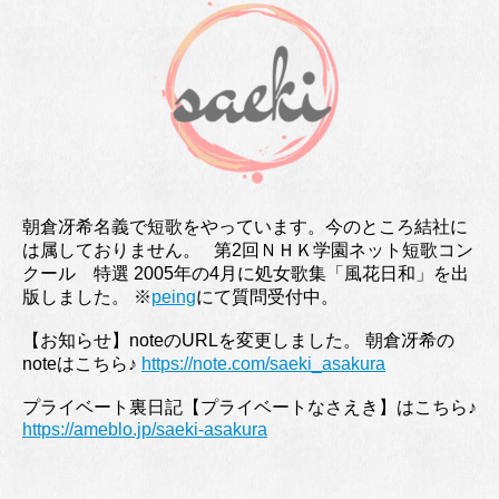
朝倉冴希名義で短歌をやっています。今のところ結社に
は属しておりません。 第2回ＮＨＫ学園ネット短歌コン
クール 特選 2005年の4月に処女歌集「風花日和」を出
版しました。 ※
peing
にて質問受付中。
【お知らせ】noteのURLを変更しました。 朝倉冴希の
noteはこちら♪
https://note.com/saeki_asakura
プライベート裏日記【プライベートなさえき】はこちら♪
https://ameblo.jp/saeki-asakura