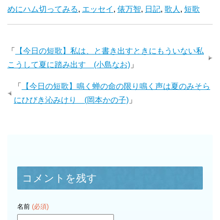
めにハム切ってみる
,
エッセイ
,
俵万智
,
日記
,
歌人
,
短歌
「
【今日の短歌】私は、と書き出すときにもういない私
こうして夏に踏み出す (小島なお)
」
「
【今日の短歌】鳴く蝉の命の限り鳴く声は夏のみそら
にひびき沁みけり (岡本かの子)
」
コメントを残す
名前
(必須)