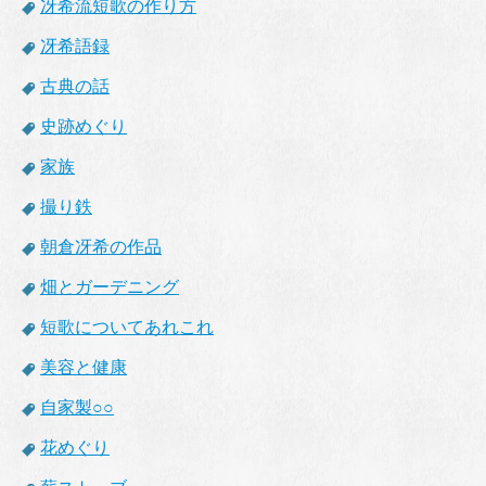
冴希流短歌の作り方
冴希語録
古典の話
史跡めぐり
家族
撮り鉄
朝倉冴希の作品
畑とガーデニング
短歌についてあれこれ
美容と健康
自家製○○
花めぐり