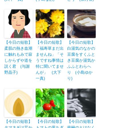
【今日の短歌】
【今日の短歌】
【今日の短歌】
柔肌の熱き血潮
「福寿草まだ出
白湯気のなかの
に触れもみで寂
ませんね」「そ
豆腐をすくふと
しからずや道を
うですね事情は
き豆腐か湯気か
説く君 (与謝
特に聞いてませ
ふふとわらへ
野晶子)
んが」 (大下
り (小島ゆか
一真)
り)
【今日の短歌】
【今日の短歌】
【今日の短歌】
タマネギは芯か
トマトの葉ちぎ
南極のとけなく