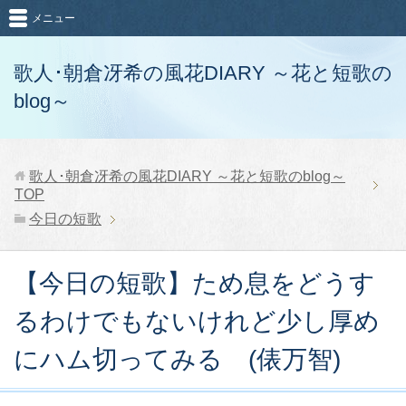
メニュー
歌人･朝倉冴希の風花DIARY ～花と短歌の
blog～
歌人･朝倉冴希の風花DIARY ～花と短歌のblog～
TOP
今日の短歌
【今日の短歌】ため息をどうす
るわけでもないけれど少し厚め
にハム切ってみる (俵万智)