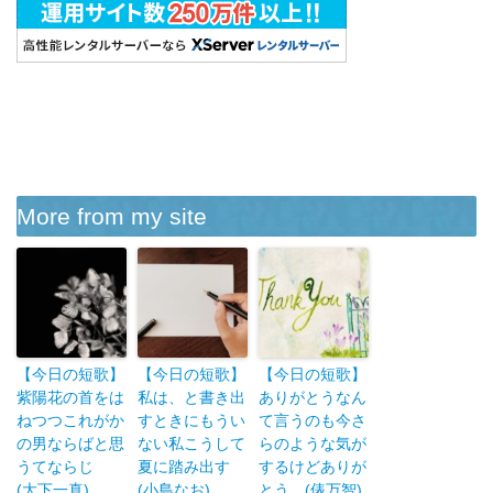
More from my site
【今日の短歌】
【今日の短歌】
【今日の短歌】
紫陽花の首をは
私は、と書き出
ありがとうなん
ねつつこれがか
すときにもうい
て言うのも今さ
の男ならばと思
ない私こうして
らのような気が
うてならじ
夏に踏み出す
するけどありが
(大下一真)
(小島なお)
とう (俵万智)