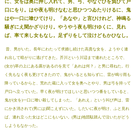
に、女をば奥に押し入れて、男、弓、やなぐひを負ひて戸
口にをり。はや夜も明けなむと思ひつつゐたりけるに、鬼
はや一口に喰ひてけり。「あなや」と言ひけれど、神鳴る
騒ぎにえ聞かざりけり。やうやう夜も明けゆくに、見れ
ば、率て来し女もなし。足ずりをして泣けどもかひなし。
昔、男がいた。長年にわたって求婚し続けた高貴な女を、ようやく連
れ出して暗がりに逃げてきた。芥川という川辺まで連れたところで、
(女が
)
草の上にある露があるのを見て「あれは何？」と男に尋ねた。行
く先もなく夜も更けてきたので、鬼がいるとも知らずに、雷が鳴り雨も
降っているからと、荒れた蔵に入って女を奥へとやり、男は弓を持って
戸口へ立っていた。早く夜が明けてほしいと思いつつ番をしていると、
鬼が(女を)一口に喰い殺してしまった。「あれえ」という叫び声は、雷
にかき消されて(男には)聞こえずにいた。しだいに夜が明け、ふと見れ
ば、連れ立った女はどこにもいない。(男は)地団駄踏んで泣いたがどう
しようもなかった。