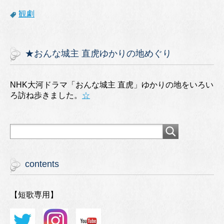
観劇
★おんな城主 直虎ゆかりの地めぐり
NHK大河ドラマ「おんな城主 直虎」ゆかりの地をいろい
ろ訪ね歩きました。
☆
contents
【短歌専用】