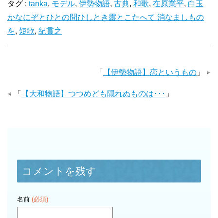
タグ :
tanka
,
モデル
,
伊勢物語
,
古典
,
和歌
,
在原業平
,
白玉
かなにぞとひとの問ひしとき露とこたへて 消なましもの
を
,
短歌
,
紀貫之
「
【伊勢物語】恋というもの
」
「
【大和物語】つつめども隠れぬものは･･･
」
コメントを残す
名前
(必須)