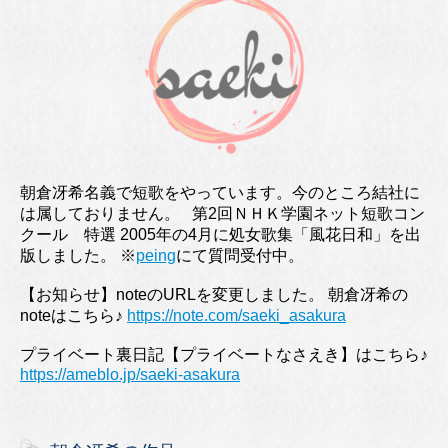
朝倉冴希名義で短歌をやっています。今のところ結社に
は属しておりません。 第2回ＮＨＫ学園ネット短歌コン
クール 特選 2005年の4月に処女歌集「風花日和」を出
版しました。 ※
peing
にて質問受付中。
【お知らせ】noteのURLを変更しました。 朝倉冴希の
noteはこちら♪
https://note.com/saeki_asakura
プライベート裏日記【プライベートなさえき】はこちら♪
https://ameblo.jp/saeki-asakura