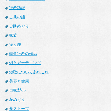
冴希語録
古典の話
史跡めぐり
家族
撮り鉄
朝倉冴希の作品
畑とガーデニング
短歌についてあれこれ
美容と健康
自家製○○
花めぐり
薪ストーブ