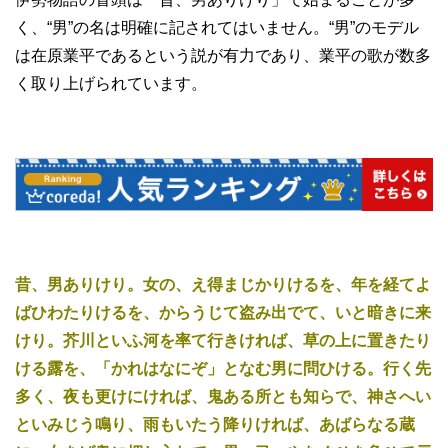
く、“男”の名は明確に記されてはいません。“男”のモデル
は在原業平であるという説が有力であり、業平の歌が数多
く取り上げられています。
昔、男ありけり。女の、え得まじかりけるを、年を経てよ
ばひわたりけるを、からうじて盗み出でて、いと暗きに来
けり。芥川といふ河を率て行きければ、草の上に置きたり
ける露を、「かれはなにぞ」となむ男に問ひける。行く先
多く、夜も更けにければ、鬼ある所とも知らで、神さへい
といみじう鳴り、雨もいたう降りければ、あばらなる蔵