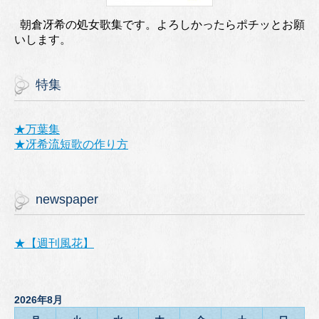
朝倉冴希の処女歌集です。よろしかったらポチッとお願
いします。
特集
★万葉集
★冴希流短歌の作り方
newspaper
★【週刊風花】
2026年8月