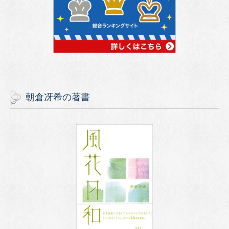
朝倉冴希の著書