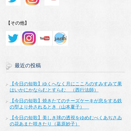
【その他】
最近の投稿
【今日の短歌】ゆくへなく月にこころのすみすみて果
はいかにかならむとすらむ （西行法師）
【今日の短歌】焼きたてのチーズケーキが息をする鉄
の型より外されるとき（山本夏子）
【今日の短歌】美しき球の透視をゆめむべくあぢさゐ
の花あまた咲きたり（葛原妙子）