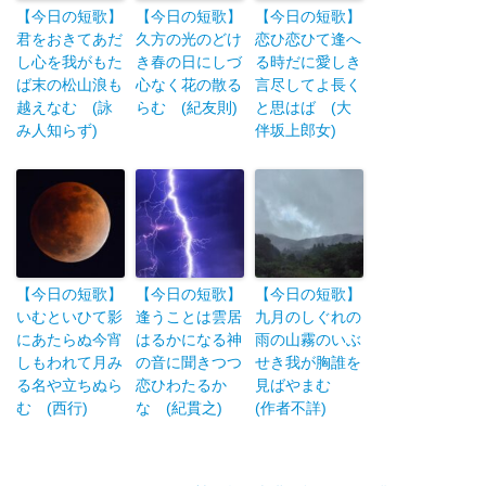
【今日の短歌】
【今日の短歌】
【今日の短歌】
君をおきてあだ
久方の光のどけ
恋ひ恋ひて逢へ
し心を我がもた
き春の日にしづ
る時だに愛しき
ば末の松山浪も
心なく花の散る
言尽してよ長く
越えなむ (詠
らむ (紀友則)
と思はば (大
み人知らず)
伴坂上郎女)
【今日の短歌】
【今日の短歌】
【今日の短歌】
いむといひて影
逢うことは雲居
九月のしぐれの
にあたらぬ今宵
はるかになる神
雨の山霧のいぶ
しもわれて月み
の音に聞きつつ
せき我が胸誰を
る名や立ちぬら
恋ひわたるか
見ばやまむ
む (西行)
な (紀貫之)
(作者不詳)