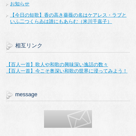
お知らせ
【今日の短歌】香の高き薔薇の名はケアレス・ラブと
いふ二つくらゐは誰にもあらむ（米川千嘉子）
相互リンク
【百人一首】歌人や和歌の興味深い逸話の数々
【百人一首】今こそ奥深い和歌の世界に浸ってみよう！
message