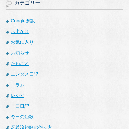
イ
カテゴリー
ブ
Google翻訳
お出かけ
お気に入り
お知らせ
たわごと
エンタメ日記
コラム
レシピ
一口日記
今日の短歌
冴希流短歌の作り方