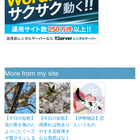
More from my site
【今日の短歌】
【今日の短歌】
【伊勢物語】恋
花の香を風のた
雨降れば色去り
というもの
よりにたぐへて
やすき花桜薄き
ぞ鶯さそふしる
心も我思はなく