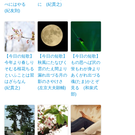
べにはやる
に (紀貫之)
(紀友則)
【今日の短歌】
【今日の短歌】
【今日の短歌】
今年より春しり
秋風にたなびく
もの思へば沢の
そむる桜花ちる
雲のたえ間より
蛍もわが身より
といふことは習
漏れ出づる月の
あくがれ出づる
はざらなん
影のさやけさ
魂(たま)かとぞ
(紀貫之)
(左京大夫顕輔)
見る (和泉式
部)