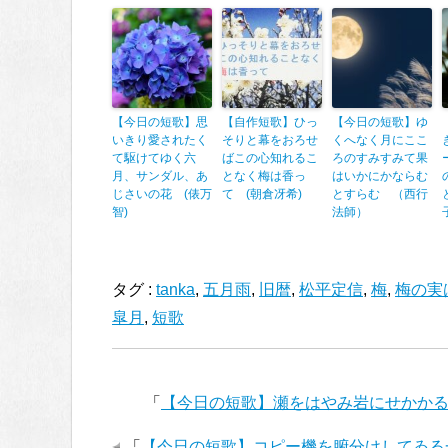
【今日の短歌】思
【自作短歌】ひっ
【今日の短歌】ゆ
いきり愛されたく
そりと幕をおろせ
くへなく月にここ
て駆けてゆく六
ばこの心知れるこ
ろのすみすみて果
月、サンダル、あ
となく梅は香っ
はいかにかならむ
じさいの花 (俵万
て (朝倉冴希)
とすらむ （西行
智)
法師）
タグ :
tanka
,
五月雨
,
旧暦
,
松平定信
,
梅
,
梅の実
皐月
,
短歌
「
【今日の短歌】瀬をはやみ岩にせかかる
「
【今日の短歌】コピー機を腑分けしてゐる