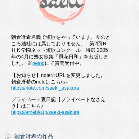
朝倉冴希名義で短歌をやっています。今のと
ころ結社には属しておりません。 第2回Ｎ
ＨＫ学園ネット短歌コンクール 特選 2005
年の4月に処女歌集「風花日和」を出版しま
した。 ※
peing
にて質問受付中。
【お知らせ】noteのURLを変更しました。
朝倉冴希のnoteはこちら♪
https://note.com/saeki_asakura
プライベート裏日記【プライベートなさえ
き】はこちら♪
https://ameblo.jp/saeki-asakura
朝倉冴希の作品