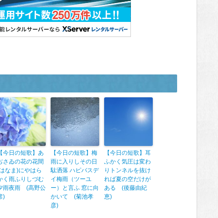
【今日の短歌】あ
【今日の短歌】梅
【今日の短歌】耳
ぢさゐの花の花間
雨に入りしその日
ふかく気圧は変わ
(はなま)にやはら
駄洒落 ハピバスデ
りトンネルを抜け
かく雨ふりしづむ
イ梅雨（ツーユ
れば夏の空だけが
夕雨夜雨 (高野公
ー）と言ふ 窓に向
ある (後藤由紀
彦)
かいて (菊池孝
恵)
彦)