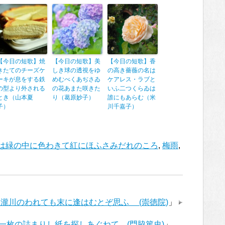
【今日の短歌】焼
【今日の短歌】美
【今日の短歌】香
きたてのチーズケ
しき球の透視をゆ
の高き薔薇の名は
ーキが息をする鉄
めむべくあぢさゐ
ケアレス・ラブと
の型より外される
の花あまた咲きた
いふ二つくらゐは
とき（山本夏
り（葛原妙子）
誰にもあらむ（米
子）
川千嘉子）
は緑の中に色わきて紅にほふさみだれのころ
,
梅雨
,
瀧川のわれても末に逢はむとぞ思ふ (崇徳院)
」
一枚の詰まりし紙を探しあぐねて (門脇篤史)
」