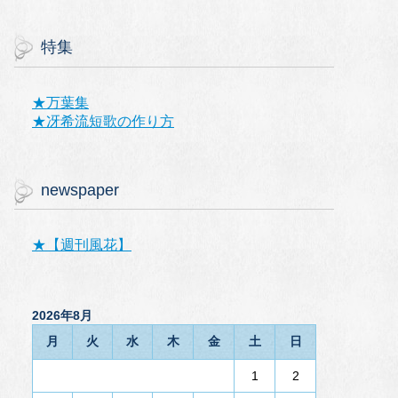
特集
★万葉集
★冴希流短歌の作り方
newspaper
★【週刊風花】
2026年8月
月
火
水
木
金
土
日
1
2