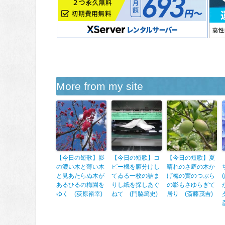
More from my site
【今日の短歌】影
【今日の短歌】コ
【今日の短歌】夏
の濃い木と薄い木
ピー機を腑分けし
晴れのさ庭の木か
と見あたらぬ木が
てゐる一枚の詰ま
げ梅の實のつぶら
あるひるの梅園を
りし紙を探しあぐ
の影もさゆらぎて
ゆく (荻原裕幸)
ねて (門脇篤史)
居り (斎藤茂吉)