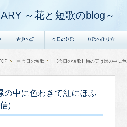
ARY ～花と短歌のblog～
集
古典の話
今日の短歌
短歌の作り方
TOP
今日の短歌
【今日の短歌】梅の実は緑の中に色
緑の中に色わきて紅にほふ
信)