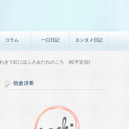
コラム
一口日記
エンタメ日記
わきて紅にほふさみだれのころ (松平定信)
朝倉冴希