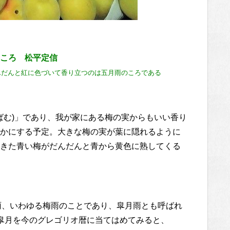
ころ 松平定信
んだんと
紅に
色づいて香り立つ
のは五月雨のころである
ばむ)」であり、我が家にある梅の実からもいい香り
かにする予定。大きな梅の実が葉に隠れるように
きた青い梅がだんだんと青から黄色に熟してくる
長雨、いわゆる梅雨のことであり、皐月雨とも呼ばれ
皐月を今のグレゴリオ暦に当てはめてみると、