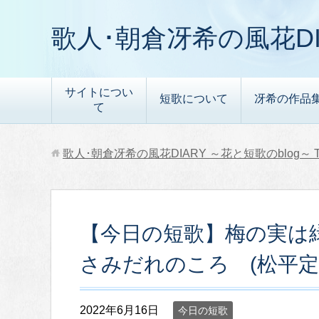
歌人･朝倉冴希の風花DI
サイトについ
短歌について
冴希の作品
て
歌人･朝倉冴希の風花DIARY ～花と短歌のblog～
【今日の短歌】梅の実は
さみだれのころ (松平定
2022年6月16日
今日の短歌