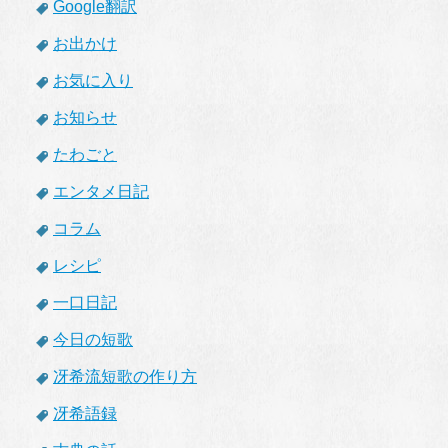
Google翻訳
お出かけ
お気に入り
お知らせ
たわごと
エンタメ日記
コラム
レシピ
一口日記
今日の短歌
冴希流短歌の作り方
冴希語録