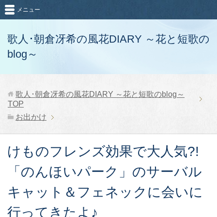
メニュー
歌人･朝倉冴希の風花DIARY ～花と短歌の
blog～
歌人･朝倉冴希の風花DIARY ～花と短歌のblog～
TOP
お出かけ
けものフレンズ効果で大人気?!
「のんほいパーク」のサーバル
キャット＆フェネックに会いに
行ってきたよ♪