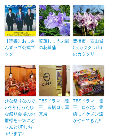
【読書】おっさ
賀茂しょうぶ園
豊橋市・西山城
んずラブ公式ブ
の花菖蒲
址(カタクリ山)
ック
のカタクリ
ひな祭りなので
TBSドラマ「陸
TBSドラマ「陸
♪ 今年行ったひ
王」豊橋ロケ写
王」ロケ地、豊
な祭り会場のお
真展
橋にイケメン達
雛様を一気にど
がやってきた!!
～んとUPしち
ゃいます♪