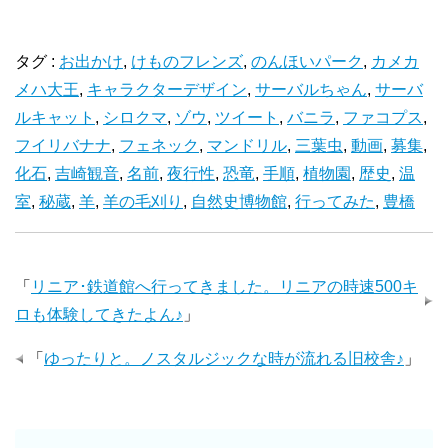
タグ :
お出かけ
,
けものフレンズ
,
のんほいパーク
,
カメカ
メハ大王
,
キャラクターデザイン
,
サーバルちゃん
,
サーバ
ルキャット
,
シロクマ
,
ゾウ
,
ツイート
,
バニラ
,
ファコプス
,
フイリバナナ
,
フェネック
,
マンドリル
,
三葉虫
,
動画
,
募集
,
化石
,
吉崎観音
,
名前
,
夜行性
,
恐竜
,
手順
,
植物園
,
歴史
,
温
室
,
秘蔵
,
羊
,
羊の毛刈り
,
自然史博物館
,
行ってみた
,
豊橋
「
リニア･鉄道館へ行ってきました。リニアの時速500キ
ロも体験してきたよん♪
」
「
ゆったりと。ノスタルジックな時が流れる旧校舎♪
」