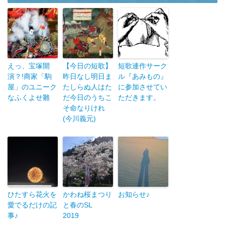
えっ、宝塚開
【今日の短歌】
短歌連作サーク
演？!商家「駒
昨日なし明日ま
ル『あみもの』
屋」のユニーク
たしらぬ人はた
に参加させてい
なふくよせ雛
だ今日のうちこ
ただきます。
そ命なりけれ
(今川義元)
ひたすら花火を
かわね桜まつり
お知らせ♪
愛でるだけの記
と春のSL
事♪
2019