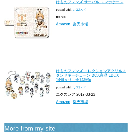
けものフレンズ サーバル スマホケース
posted with
カエレバ
movic
Amazon
楽天市場
けものフレンズ コレクションアクリルス
タンドキーチェーン BOX商品 1BOX =
14個入り、全14種類
posted with
カエレバ
エクスレア 2017-03-23
Amazon
楽天市場
More from my site