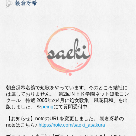
朝倉冴希
朝倉冴希名義で短歌をやっています。今のところ結社に
は属しておりません。 第2回ＮＨＫ学園ネット短歌コン
クール 特選 2005年の4月に処女歌集「風花日和」を出
版しました。 ※
peing
にて質問受付中。
【お知らせ】noteのURLを変更しました。 朝倉冴希の
noteはこちら♪
https://note.com/saeki_asakura