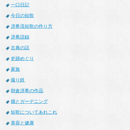
一口日記
今日の短歌
冴希流短歌の作り方
冴希語録
古典の話
史跡めぐり
家族
撮り鉄
朝倉冴希の作品
畑とガーデニング
短歌についてあれこれ
美容と健康