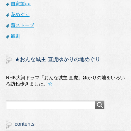
自家製○○
花めぐり
薪ストーブ
観劇
★おんな城主 直虎ゆかりの地めぐり
NHK大河ドラマ「おんな城主 直虎」ゆかりの地をいろい
ろ訪ね歩きました。
☆
contents