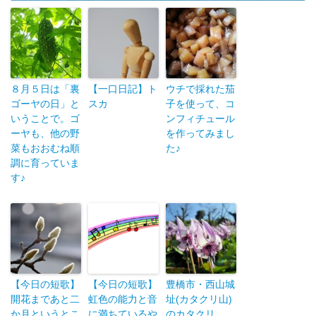
８月５日は「裏
【一口日記】ト
ウチで採れた茄
ゴーヤの日」と
スカ
子を使って、コ
いうことで。ゴ
ンフィチュール
ーヤも、他の野
を作ってみまし
菜もおおむね順
た♪
調に育っていま
す♪
【今日の短歌】
【今日の短歌】
豊橋市・西山城
開花まであと二
虹色の能力と音
址(カタクリ山)
か月というとこ
に満ちているや
のカタクリ