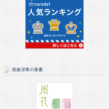
朝倉冴希の著書