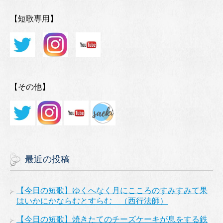
【短歌専用】
【その他】
最近の投稿
【今日の短歌】ゆくへなく月にこころのすみすみて果
はいかにかならむとすらむ （西行法師）
【今日の短歌】焼きたてのチーズケーキが息をする鉄