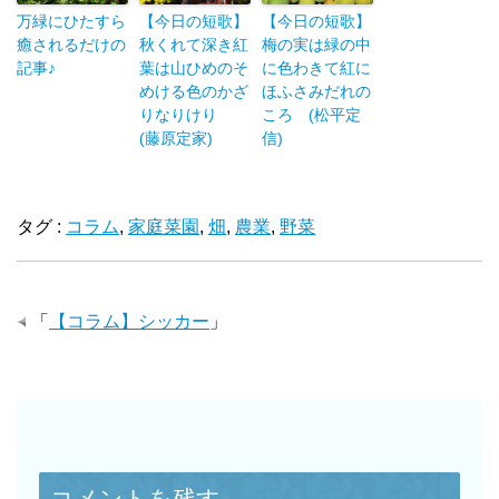
万緑にひたすら
【今日の短歌】
【今日の短歌】
癒されるだけの
秋くれて深き紅
梅の実は緑の中
記事♪
葉は山ひめのそ
に色わきて紅に
めける色のかざ
ほふさみだれの
りなりけり
ころ (松平定
(藤原定家)
信)
タグ :
コラム
,
家庭菜園
,
畑
,
農業
,
野菜
「
【コラム】シッカー
」
コメントを残す