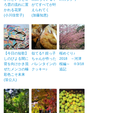
ろ雲の流れに置
がてすべてが叶
かれる花芽
えられてく
(小川佳世子)
(加藤知恵)
【今日の短歌】
似てる!! 姪っ子
桜めぐり♪
しのびよる闇に
ちゃんが作った
2018 ～河津
背を向けかき混
バレンタインの
桜編～ ※3/18
ぜたメンコの極
クッキー♪
追記
彩色こそ未来
(笹公人)