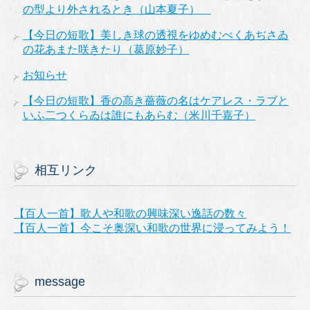
の型より外されるとき（山本夏子）
【今日の短歌】美しき球の透視をゆめむべくあぢさゐ
の花あまた咲きたり（葛原妙子）
お知らせ
【今日の短歌】香の高き薔薇の名はケアレス・ラブと
いふ二つくらゐは誰にもあらむ（米川千嘉子）
相互リンク
【百人一首】歌人や和歌の興味深い逸話の数々
【百人一首】今こそ奥深い和歌の世界に浸ってみよう！
message