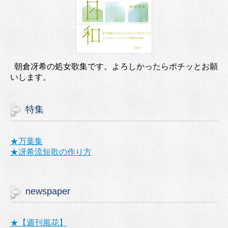
朝倉冴希の処女歌集です。よろしかったらポチッとお願
いします。
特集
★万葉集
★冴希流短歌の作り方
newspaper
★【週刊風花】