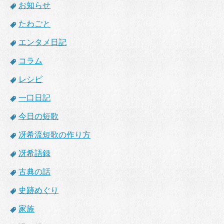
お知らせ
たわごと
エンタメ日記
コラム
レシピ
一口日記
今日の短歌
冴希流短歌の作り方
冴希語録
古典の話
史跡めぐり
家族