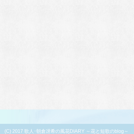
(C) 2017 歌人･朝倉冴希の風花DIARY ～花と短歌のblog～