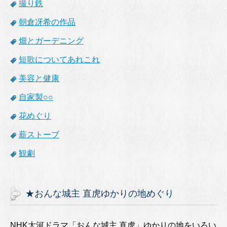
撮り鉄
朝倉冴希の作品
畑とガーデニング
短歌についてあれこれ
美容と健康
自家製○○
花めぐり
薪ストーブ
観劇
★おんな城主 直虎ゆかりの地めぐり
NHK大河ドラマ「おんな城主 直虎」ゆかりの地をいろい