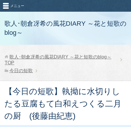
メニュー
歌人･朝倉冴希の風花DIARY ～花と短歌の
blog～
歌人･朝倉冴希の風花DIARY ～花と短歌のblog～
TOP
今日の短歌
【今日の短歌】執拗に水切りし
たる豆腐もて白和えつくる二月
の厨 (後藤由紀恵)