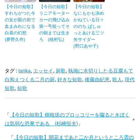
【今日の短歌】
【今日の短歌】
【今日の短歌】
すれちがつた今
リニアモーター
なにもかも決め
の女が眼の前で
カーの飛び込み
かねている日々
血まみれになる
第一号狙ってそ
ののち ぱしゅ
白昼の幻想
の朝までは生き
っとあける三ツ
(夢野久作)
ろ (穂村弘)
矢サイダー
(野口あや子)
タグ :
tanka
,
エッセイ
,
厨歌
,
執拗に水切りしたる豆腐もて
白和えつくる二月の厨
,
好きな短歌
,
後藤由紀恵
,
歌人
,
現代
短歌
,
短歌
「
【今日の短歌】樹枝状のブロッコリーを囓るときぼく
は気弱な恐竜である (杉崎恒夫)
」
「
【今日の短歌】開花まであと二か月というところ雲の