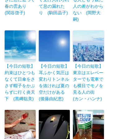
春の雲あり
て息の漏れた
人の差がわから
(関谷啓子)
り (駒田晶子)
ない (岡野大
嗣)
【今日の短歌】
【今日の短歌】
【今日の短歌】
約束はひとつも
耳ふかく気圧は
東京はエレベー
なくて日傘をさ
変わりトンネル
ターでも電車で
さず帽子をかぶ
を抜ければ夏の
も横目でモノを
らずに行く炎天
空だけがある
見る人の街
下 (黒﨑聡美)
(後藤由紀恵)
(カン・ハンナ)