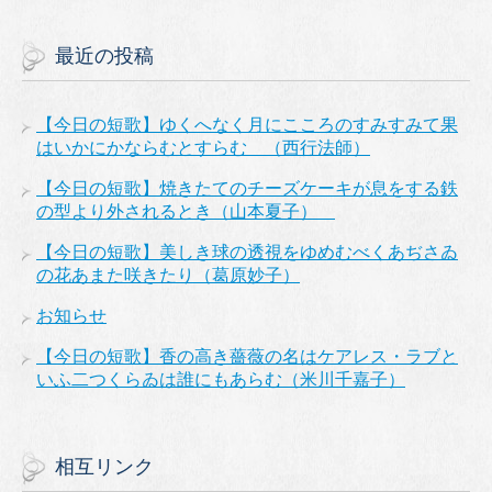
最近の投稿
【今日の短歌】ゆくへなく月にこころのすみすみて果
はいかにかならむとすらむ （西行法師）
【今日の短歌】焼きたてのチーズケーキが息をする鉄
の型より外されるとき（山本夏子）
【今日の短歌】美しき球の透視をゆめむべくあぢさゐ
の花あまた咲きたり（葛原妙子）
お知らせ
【今日の短歌】香の高き薔薇の名はケアレス・ラブと
いふ二つくらゐは誰にもあらむ（米川千嘉子）
相互リンク