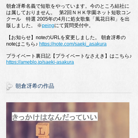
朝倉冴希名義で短歌をやっています。今のところ結社に
は属しておりません。 第2回ＮＨＫ学園ネット短歌コン
クール 特選 2005年の4月に処女歌集「風花日和」を出
版しました。 ※
peing
にて質問受付中。
【お知らせ】noteのURLを変更しました。 朝倉冴希の
noteはこちら♪
https://note.com/saeki_asakura
プライベート裏日記【プライベートなさえき】はこちら♪
https://ameblo.jp/saeki-asakura
朝倉冴希の作品