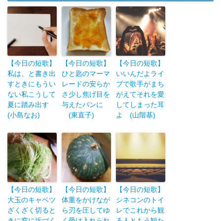
【今日の短歌】
【今日の短歌】
【今日の短歌】
私は、と書き出
ひと匙のマーマ
いいんだよライ
すときにもうい
レードの安らか
ブで歌手がまち
ない私こうして
さ少し焦げ目を
がえてそれを愛
夏に踏み出す
与えたパンに
してしまった耳
(小島なお)
(東直子)
よ (山階基)
【今日の短歌】
【今日の短歌】
【今日の短歌】
大玉のキャベツ
体重をかけなが
シネコンのトイ
ざくざく切ると
ら刃を圧してゆ
レでこれから観
きに窓に近づく
く受け入れられ
る人ともう観た