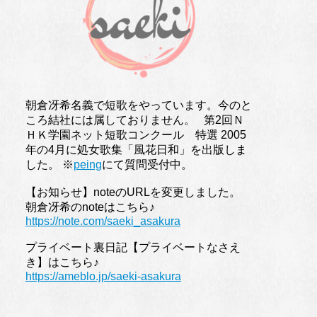
朝倉冴希名義で短歌をやっています。今のと
ころ結社には属しておりません。 第2回Ｎ
ＨＫ学園ネット短歌コンクール 特選 2005
年の4月に処女歌集「風花日和」を出版しま
した。 ※
peing
にて質問受付中。
【お知らせ】noteのURLを変更しました。
朝倉冴希のnoteはこちら♪
https://note.com/saeki_asakura
プライベート裏日記【プライベートなさえ
き】はこちら♪
https://ameblo.jp/saeki-asakura