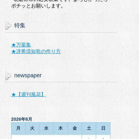
ポチッとお願いします。
特集
★万葉集
★冴希流短歌の作り方
newspaper
★【週刊風花】
2026年8月
月
火
水
木
金
土
日