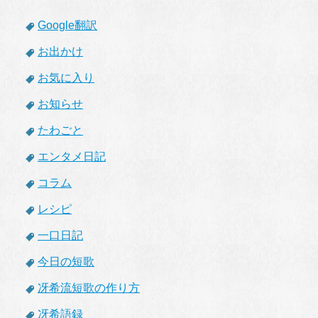
Google翻訳
お出かけ
お気に入り
お知らせ
たわごと
エンタメ日記
コラム
レシピ
一口日記
今日の短歌
冴希流短歌の作り方
冴希語録