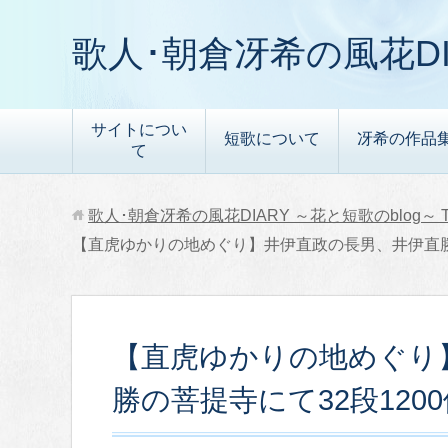
歌人･朝倉冴希の風花DI
サイトについ
短歌について
冴希の作品
て
歌人･朝倉冴希の風花DIARY ～花と短歌のblog～
【直虎ゆかりの地めぐり】井伊直政の長男、井伊直勝の
【直虎ゆかりの地めぐり
勝の菩提寺にて32段1200