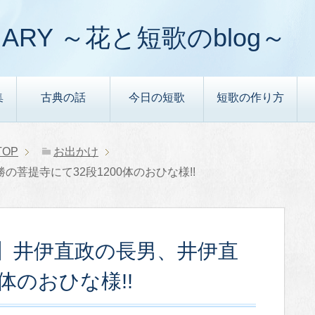
ARY ～花と短歌のblog～
集
古典の話
今日の短歌
短歌の作り方
TOP
お出かけ
菩提寺にて32段1200体のおひな様!!
】井伊直政の長男、井伊直
体のおひな様!!