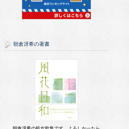
朝倉冴希の著書
朝倉冴希の処女歌集です。よろしかったら